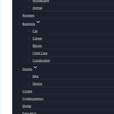
Architecture
Animal
Reviews
Business
Car
Career
Bitcoin
Child Care
Construction
Design
Bike
Device
Cricket
Cryptocurrency
Digital
Education