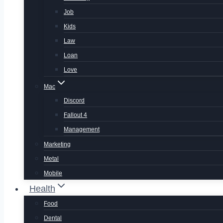
Job
Kids
Law
Loan
Love
Mac
Discord
Fallout 4
Management
Marketing
Metal
Mobile
Health
Food
Dental