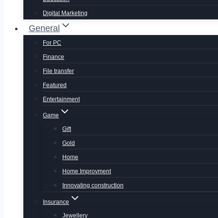
Digital Marketing
General
For PC
Finance
File transfer
Featured
Entertainment
Game
Gift
Gold
Home
Home Improvment
Innovating construction
Insurance
Jewellery