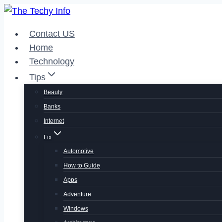
Skip
to
Contact US
content
Home
Technology
Tips
Beauty
Banks
Internet
Fix
Automotive
How to Guide
Apps
Adventure
Windows